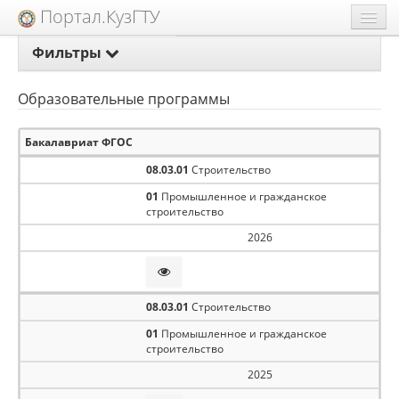
Портал.КузГТУ
Фильтры
Техподдержка
Extra
Институт
Образовательные программы
Образовательный процесс
Бакалавриат ФГОС
Кафедра
08.03.01
Строительство
01
Промышленное и гражданское
строительство
Группа
2026
Год ОП
08.03.01
Строительство
01
Промышленное и гражданское
Направление подготовки
строительство
2025