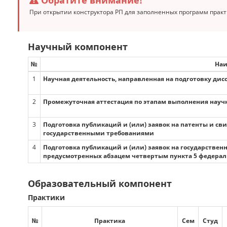
Обратите внимание!
При открытии конструктора РП для заполненных программ практ
Научный компонент
№
Наи
1
Научная деятельность, направленная на подготовку дис
2
Промежуточная аттестация по этапам выполнения науч
3
Подготовка публикаций и (или) заявок на патенты и с
государственными требованиями
4
Подготовка публикаций и (или) заявок на государстве
предусмотренных абзацем четвертым пункта 5 федерал
Образовательный компонент
Практики
№
Практика
Сем
Студ