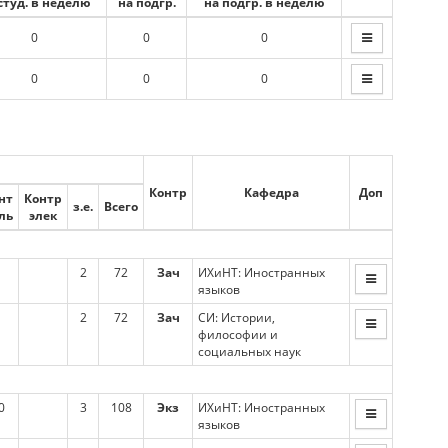
студ. в неделю
на подгр.
на подгр. в неделю
0
0
0
0
0
0
Контр
Кафедра
Доп
нт
Контр
з.е.
Всего
ль
элек
2
72
Зач
ИХиНТ: Иностранных
языков
2
72
Зач
СИ: Истории,
философии и
социальных наук
0
3
108
Экз
ИХиНТ: Иностранных
языков