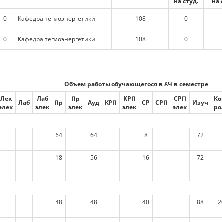
на студ.
на 
0
Кафедра теплоэнергетики
108
0
0
Кафедра теплоэнергетики
108
0
Объем работы обучающегося в АЧ в семестре
Лек
Лаб
Пр
КРП
СРП
Ко
Лаб
Пр
Ауд
КРП
СР
СРП
Изуч
элек
элек
элек
элек
элек
ро
64
64
8
72
18
56
16
72
48
48
40
88
2