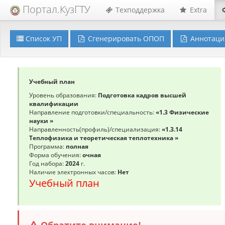
Портал.КузГТУ
Техподдержка
Extra
Список УП
Сгенерировать ОПОП
Аннотаци
Учебный план
Уровень образования:
Подготовка кадров высшей
квалификации
Направление подготовки/специальность:
«1.3 Физические
науки »
Направленность(профиль)/специализация:
«1.3.14
Теплофизика и теоретическая теплотехника »
Программа:
полная
Форма обучения:
очная
Год набора:
2024
г.
Наличие электронных часов:
Нет
Учебный план