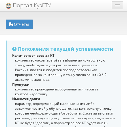
Портал.КузГТУ
Техподдержка
Отчеты
Extra
Образовательный процесс
Положения текущей успеваемости
Количество часов за КТ
количество часов (всего) за выбранную контрольную
точку, необходимое для рассчета посещаемости.
Рассчитывается и вводится преподавателем как
проведенное за контрольную точку число занятий * 2
академических часа.
Пропуски
количество пропущенных обучающимся часов за
контрольную точку.
Имеются долги
параметр, определяющий наличие каких-либо
задолженностией у обучающегося за контрольную точку,
которые необходимо сдать/отработать. Система выставит
рекомендованную оценку только в том случае, когда за все
КТ не будет "долгов", а параметр за все КТ будет иметь