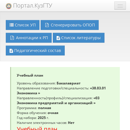
Портал.КузГТУ
Закрыть
Закрыть
Техподдержка
Список УП
Сгенерировать ОПОП
Extra
Аннотации к РП
Список литературы
Образовательный процесс
Педагогический состав
Учебный план
Уровень образования:
Бакалавриат
Направление подготовки/специальность:
«38.03.01
Экономика »
Направленность(профиль)/специализация:
«03
Экономика предприятий и организаций »
Программа:
полная
Форма обучения:
очная
Год набора:
2025
г.
Наличие электронных часов:
Нет
Учебный план